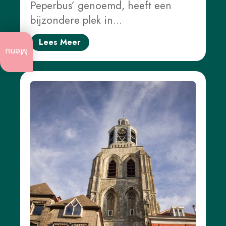
Peperbus’ genoemd, heeft een
bijzondere plek in…
Lees Meer
Actueel
te doen
Menu
Jaarlijkse
evenementen
Kunst
en
cultuur
Stadswandelingen
Natuur
Openbare
kunst