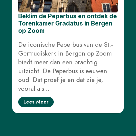
Monumenten
Beklim de Peperbus en ontdek de
Slag om
Torenkamer Gradatus in Bergen
de
op Zoom
Schelde
De iconische Peperbus van de St.-
Parkeren
Gertrudiskerk in Bergen op Zoom
biedt meer dan een prachtig
Hier
kunt
uitzicht. De Peperbus is eeuwen
u
naar
oud. Dat proef je en dat zie je,
Toilet
vooral als…
Meer
opties..
Lees Meer
klik op
blokken