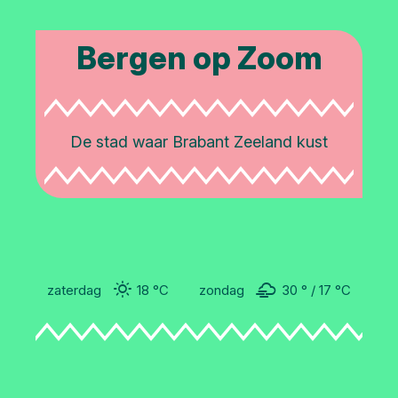
Bergen op Zoom
De stad waar Brabant Zeeland kust
zaterdag
18 °C
zondag
30 °
17 °
C