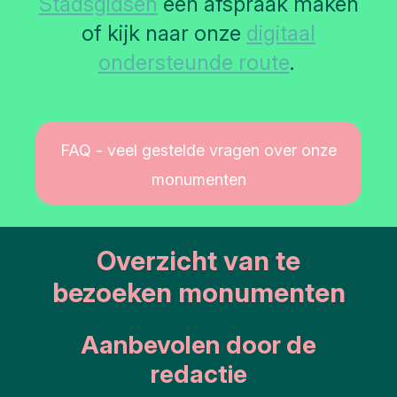
Stadsgidsen
een afspraak maken
of kijk naar onze
digitaal
ondersteunde route
.
FAQ - veel gestelde vragen over onze
monumenten
Overzicht van te
bezoeken monumenten
Aanbevolen door de
redactie