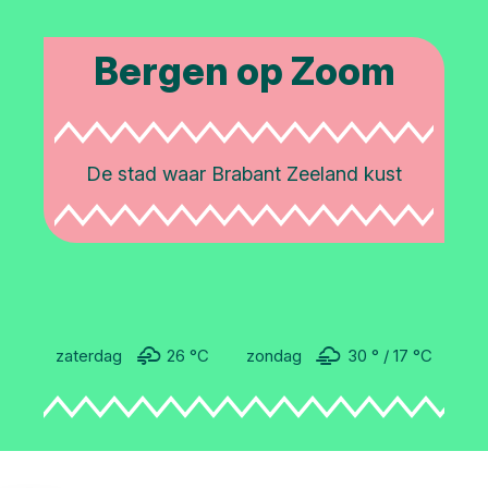
Bergen op Zoom
De stad waar Brabant Zeeland kust
zaterdag
26 °C
zondag
30 °
17 °
C