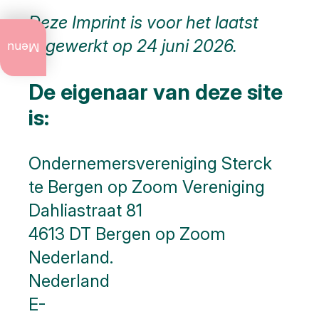
Deze Imprint is voor het laatst
Actueel
bijgewerkt op 24 juni 2026.
te doen
Menu
Jaarlijkse
De eigenaar van deze site
evenementen
is:
Kunst
en
cultuur
Ondernemersvereniging Sterck
Stadswandelingen
te Bergen op Zoom Vereniging
Dahliastraat 81
Natuur
4613 DT Bergen op Zoom
Nederland.
Openbare
kunst
Nederland
E-
Monumenten