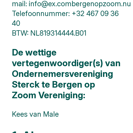
mail:
info@
ex.com
bergenopzoom.nu
Slag om
Telefoonnummer: ‭+32 467 09 36
de
Schelde
40‬
BTW: NL819314444.B01
Parkeren
Hier
De wettige
kunt
u
vertegenwoordiger(s) van
naar
Toilet
Ondernemersvereniging
Sterck te Bergen op
Meer
opties..
Zoom Vereniging:
klik op
blokken
Kees van Male