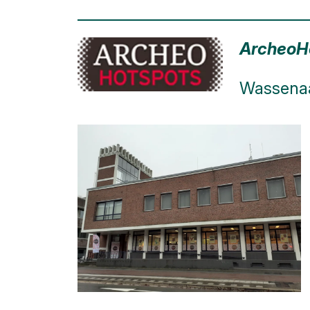
ArcheoH
Wassenaa