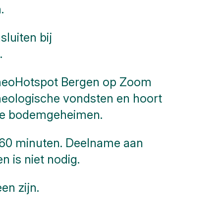
.
luiten bij
.
rcheoHotspot Bergen op Zoom
heologische vondsten en hoort
eze bodemgeheimen.
t 60 minuten. Deelname aan
n is niet nodig.
en zijn.