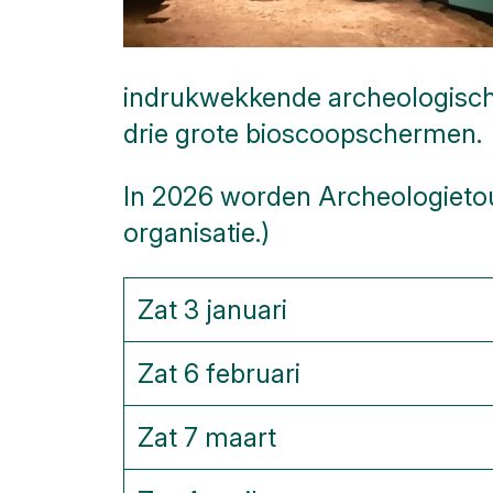
Openbare
kunst
indrukwekkende archeologische 
Monumenten
drie grote bioscoopschermen.
Slag om
In 2026 worden Archeologietour
de
Schelde
organisatie.)
Parkeren
Zat 3 januari
Hier
kunt
u
Zat 6 februari
naar
Toilet
Zat 7 maart
Meer
opties..
klik op