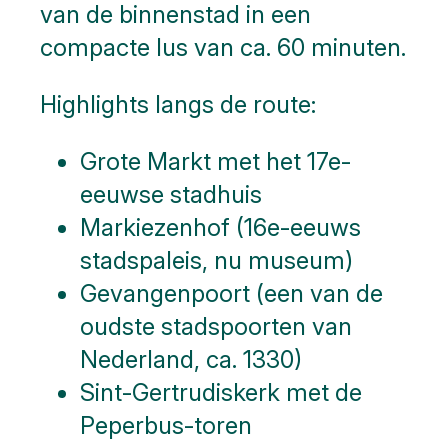
van de binnenstad in een
Monumenten
compacte lus van ca. 60 minuten.
Slag om
Highlights langs de route:
de
Schelde
Grote Markt
met het 17e-
Parkeren
eeuwse stadhuis
Hier
Markiezenhof
(16e-eeuws
kunt
stadspaleis, nu museum)
u
naar
Gevangenpoort
(een van de
Toilet
oudste stadspoorten van
Meer
opties..
Nederland, ca. 1330)
klik op
Sint-Gertrudiskerk
met de
blokken
Peperbus-toren