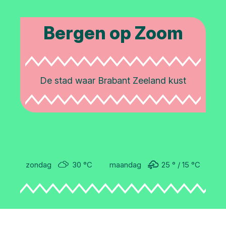
Bergen op Zoom
De stad waar Brabant Zeeland kust
zondag
30 °C
maandag
25 °
15 °
C