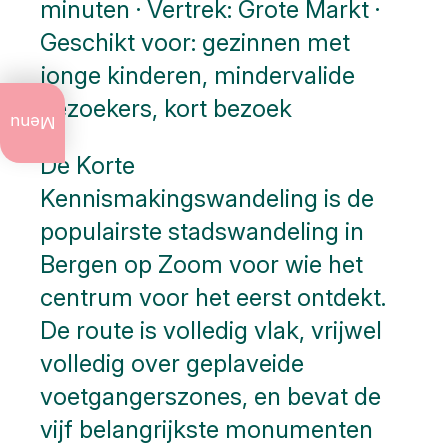
minuten · Vertrek: Grote Markt ·
Geschikt voor: gezinnen met
jonge kinderen, mindervalide
bezoekers, kort bezoek
Actueel
te doen
Menu
De Korte
Jaarlijkse
evenementen
Kennismakingswandeling is de
Kunst
populairste stadswandeling in
en
Bergen op Zoom voor wie het
cultuur
centrum voor het eerst ontdekt.
Stadswandelingen
De route is volledig vlak, vrijwel
volledig over geplaveide
Natuur
voetgangerszones, en bevat de
Openbare
vijf belangrijkste monumenten
kunst