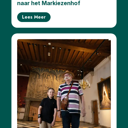
Hier
naar het Markiezenhof
kunt
u
Lees Meer
naar
Toilet
Meer
opties..
klik op
blokken