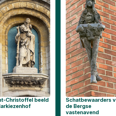
t-Christoffel beeld
Schatbewaarders 
Markiezenhof
de Bergse
vastenavend