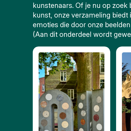
Kunst
kunstenaars. Of je nu op zoek 
en
cultuur
kunst, onze verzameling biedt 
emoties die door onze beelden
Stadswandelingen
(Aan dit onderdeel wordt gewer
Natuur
Openbare
kunst
Monumenten
Slag om
de
Schelde
Parkeren