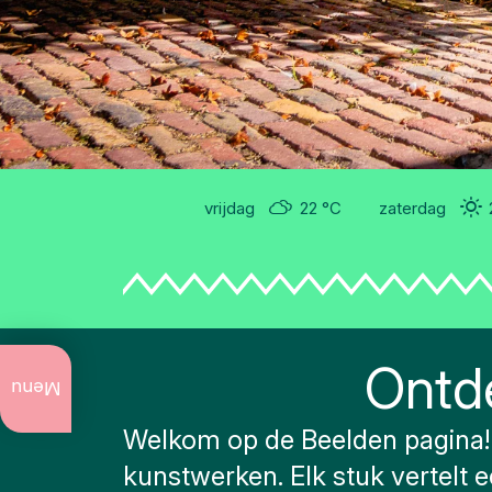
vrijdag
22 °C
zaterdag
Ontd
Actueel
te doen
Menu
Jaarlijkse
Welkom op de Beelden pagina! 
evenementen
kunstwerken. Elk stuk vertelt e