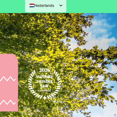
Nederlands
English (UK)
Deutsch
Français
eeland kust