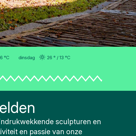
16 °
C
dinsdag
26 °
13 °
C
elden
t indrukwekkende sculpturen en
iviteit en passie van onze