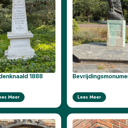
denknaald 1888
Bevrijdingsmonume
ees Meer
Lees Meer