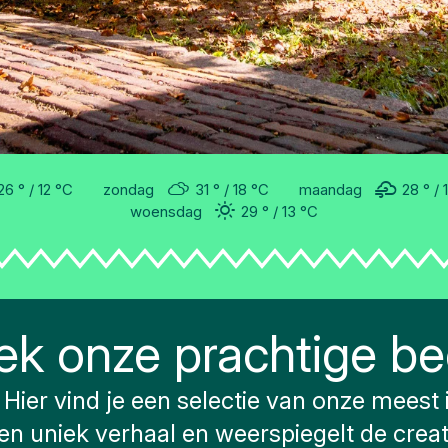
26 °
12 °
C
zondag
31 °
18 °
C
maandag
28 °
woensdag
29 °
13 °
C
ek onze prachtige be
Hier vind je een selectie van onze mees
en uniek verhaal en weerspiegelt de creat