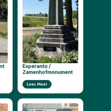
nt
Esperanto /
Zamenhofmonument
Lees Meer