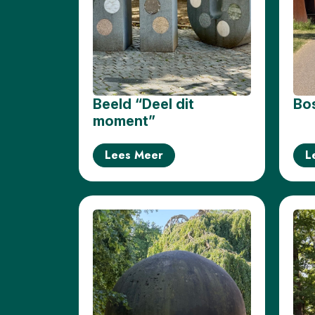
Hier
kunt
u
naar
Toilet
Meer
opties..
Beeld “Deel dit
Bo
klik op
moment”
blokken
Lees Meer
L