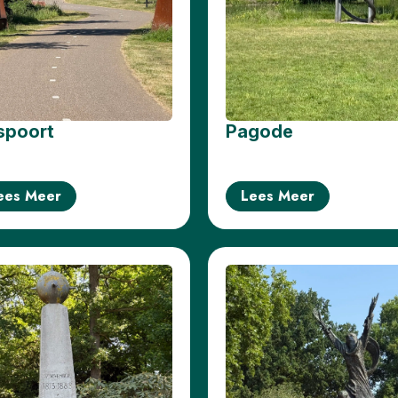
spoort
Pagode
ees Meer
Lees Meer