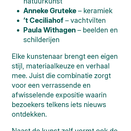
natuurkunst
Anneke Gruteke
– keramiek
’t Ceciliahof
– vachtvilten
Paula Withagen
– beelden en
schilderijen
Elke kunstenaar brengt een eigen
stijl, materiaalkeuze en verhaal
mee. Juist die combinatie zorgt
voor een verrassende en
afwisselende expositie waarin
bezoekers telkens iets nieuws
ontdekken.
Naast de kunst zelf vormt ook de