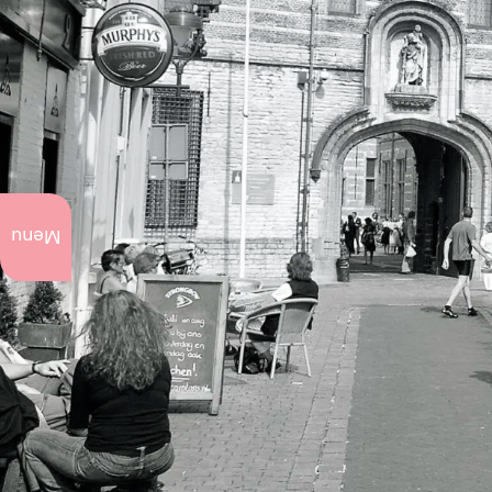
Actueel
te doen
Menu
Jaarlijkse
evenementen
Kunst
en
cultuur
Stadswandelingen