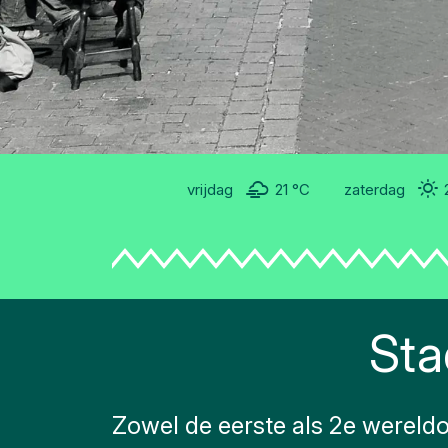
Natuur
Openbare
kunst
Monumenten
Slag om
vrijdag
21 °C
zaterdag
de
Schelde
Parkeren
Hier
kunt
Sta
u
naar
Toilet
Zowel de eerste als 2e wereldo
Meer
opties..