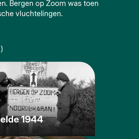
men. Bergen op Zoom was toen
sche vluchtelingen.
)
helde 1944