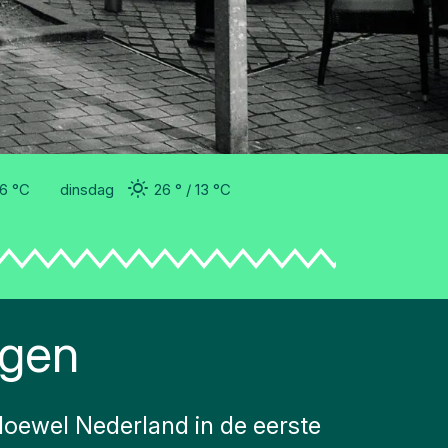
16 °
C
dinsdag
26 °
13 °
C
ogen
 Hoewel Nederland in de eerste