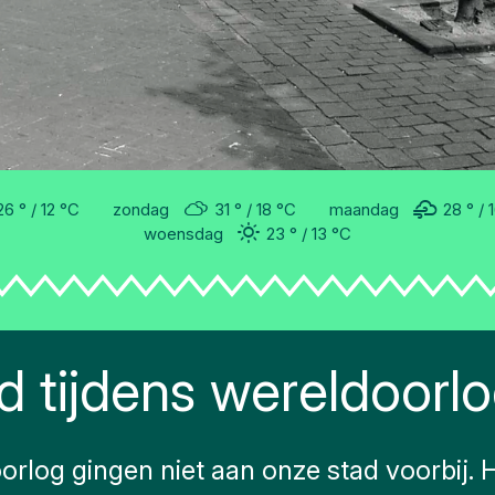
26 °
12 °
C
zondag
31 °
18 °
C
maandag
28 °
woensdag
23 °
13 °
C
d tijdens wereldoorl
orlog gingen niet aan onze stad voorbij.