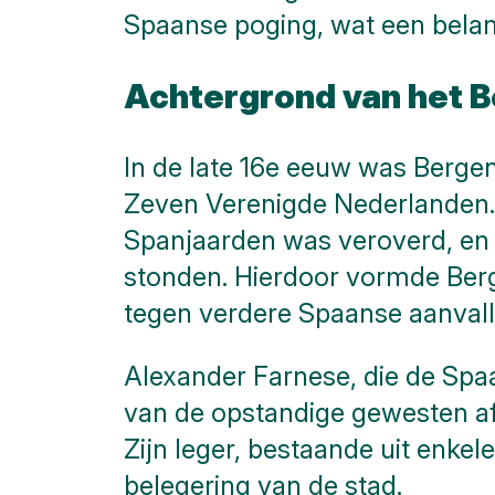
de
Spaanse poging, wat een belang
Schelde
Parkeren
Achtergrond van het B
Hier
kunt
In de late 16e eeuw was Berge
u
naar
Zeven Verenigde Nederlanden. 
Toilet
Spanjaarden was veroverd, en 
Meer
stonden. Hierdoor vormde Berg
opties..
klik op
tegen verdere Spaanse aanvall
blokken
Alexander Farnese, die de Sp
van de opstandige gewesten af 
Zijn leger, bestaande uit enke
belegering van de stad.