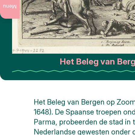
Actueel
te doen
Menu
Jaarlijkse
evenementen
Kunst
en
cultuur
Het Beleg van Ber
Stadswandelingen
Natuur
Openbare
kunst
Het Beleg van Bergen op Zoom i
1648). De Spaanse troepen ond
Monumenten
Parma, probeerden de stad in 
Slag om
Nederlandse gewesten onder co