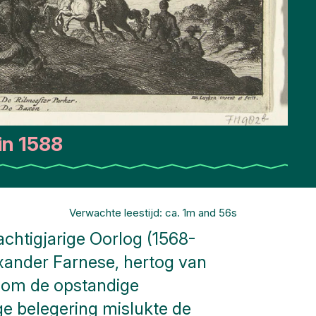
in 1588
Verwachte leestijd: ca. 1m and 56s
chtigjarige Oorlog (1568-
xander Farnese, hertog van
e om de opstandige
e belegering mislukte de