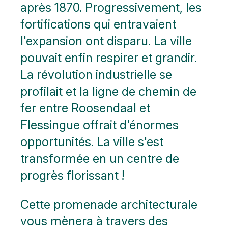
Nature
après 1870. Progressivement, les
fortifications qui entravaient
Art
public
l'expansion ont disparu. La ville
pouvait enfin respirer et grandir.
Monuments
La révolution industrielle se
Bataille
profilait et la ligne de chemin de
de
l'Escaut
fer entre Roosendaal et
Flessingue offrait d'énormes
Stationnement
opportunités. La ville s'est
Ici,
transformée en un centre de
vous
pouvez
progrès florissant !
aller aux
toilettes
Cette promenade architecturale
Plus
vous mènera à travers des
d'options..