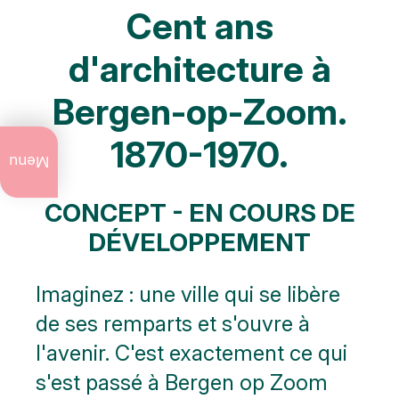
Cent ans
d'architecture à
Bergen-op-Zoom.
1870-1970.
Ce qu'il y a à
faire
Menu
actuellement
CONCEPT - EN COURS DE
Événements
annuels
DÉVELOPPEMENT
Art et
culture
Imaginez : une ville qui se libère
de ses remparts et s'ouvre à
Visites
de
l'avenir. C'est exactement ce qui
ville
s'est passé à Bergen op Zoom