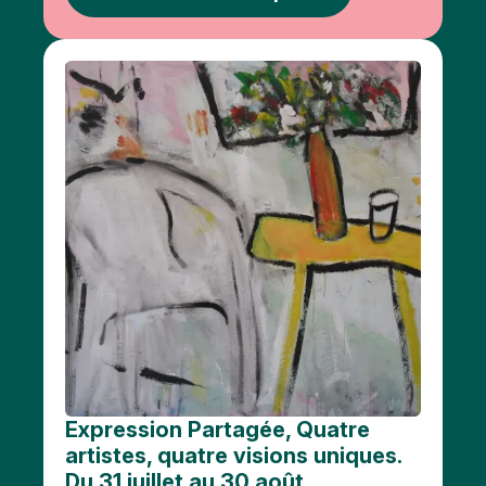
public
Monuments
Bataille
de
l'Escaut
Stationnement
Ici,
vous
pouvez
aller aux
toilettes
Plus
d'options..
cliquez
Expression Partagée, Quatre
sur les
artistes, quatre visions uniques.
blocs
Du 31 juillet au 30 août.