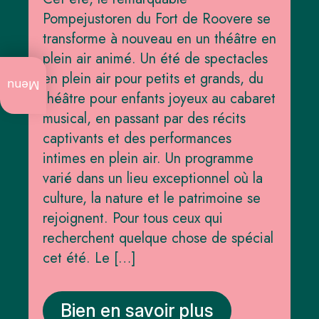
Pompejustoren du Fort de Roovere se
transforme à nouveau en un théâtre en
plein air animé. Un été de spectacles
Ce qu'il y a à
en plein air pour petits et grands, du
faire
Menu
théâtre pour enfants joyeux au cabaret
actuellement
musical, en passant par des récits
Événements
captivants et des performances
annuels
intimes en plein air. Un programme
Art et
varié dans un lieu exceptionnel où la
culture
culture, la nature et le patrimoine se
Visites
rejoignent. Pour tous ceux qui
de
recherchent quelque chose de spécial
ville
cet été. Le […]
Nature
Bien en savoir plus
Art