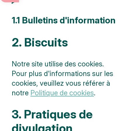
Événements
annuels
1.1 Bulletins d'information
Art et
culture
2. Biscuits
Visites
de
ville
Notre site utilise des cookies.
Nature
Pour plus d'informations sur les
cookies, veuillez vous référer à
Art
public
notre
Politique de cookies
.
Monuments
3. Pratiques de
Bataille
de
divulgation
l'Escaut