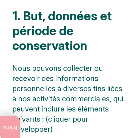
1. But, données et
période de
conservation
Nous pouvons collecter ou
recevoir des informations
personnelles à diverses fins liées
à nos activités commerciales, qui
peuvent inclure les éléments
suivants : (cliquer pour
Ce qu'il y a à
faire
développer)
Menu
actuellement