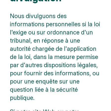
Stationnement
Nous divulguons des
Ici,
informations personnelles si la loi
vous
pouvez
l'exige ou sur ordonnance d'un
aller aux
tribunal, en réponse à une
toilettes
autorité chargée de l'application
Plus
d'options..
de la loi, dans la mesure permise
cliquez
sur les
par d'autres dispositions légales,
blocs
pour fournir des informations, ou
pour une enquête sur une
question liée à la sécurité
publique.