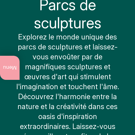
Parcs de
sculptures
Explorez le monde unique des
parcs de sculptures et laissez-
vous envoûter par de
Ce qu'il y a à
magnifiques sculptures et
faire
Menu
actuellement
œuvres d'art qui stimulent
l'imagination et touchent l'âme.
Événements
annuels
Découvrez l'harmonie entre la
Art et
nature et la créativité dans ces
culture
oasis d'inspiration
Visites
extraordinaires. Laissez-vous
de
ville