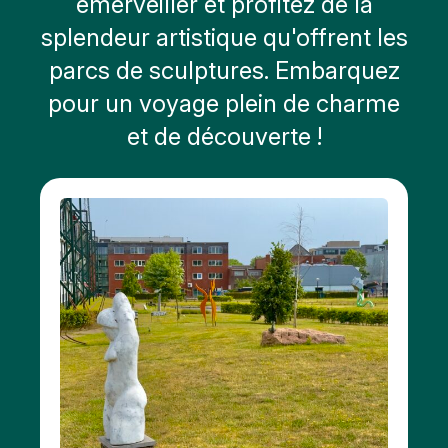
émerveiller et profitez de la
splendeur artistique qu'offrent les
Nature
parcs de sculptures. Embarquez
Art
pour un voyage plein de charme
public
et de découverte !
Monuments
Bataille
de
l'Escaut
Stationnement
Ici,
vous
pouvez
aller aux
toilettes