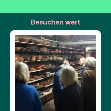
Natur
Besuchen wert
Öffentliche
Kunst
Denkmalen
Schlacht
um die
Schelde
Parken
Hier
können
Sie zur
Toilette