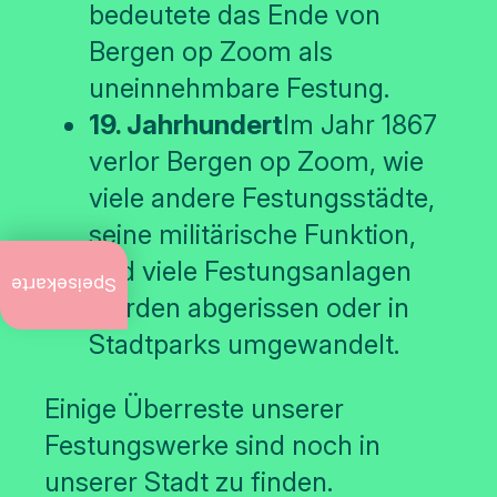
bedeutete das Ende von
Bergen op Zoom als
uneinnehmbare Festung.
19. Jahrhundert
Im Jahr 1867
verlor Bergen op Zoom, wie
viele andere Festungsstädte,
seine militärische Funktion,
Aktuell
und viele Festungsanlagen
zu tun
Speisekarte
wurden abgerissen oder in
Jährliche
Stadtparks umgewandelt.
Veranstaltungen
Kunst
Einige Überreste unserer
und
Kultur
Festungswerke sind noch in
unserer Stadt zu finden.
Stadtführungen