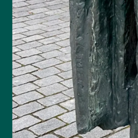
Kunst
und
Kultur
Stadtführungen
Natur
Öffentliche
Kunst
Denkmalen
Schlacht
um die
Schelde
Parken