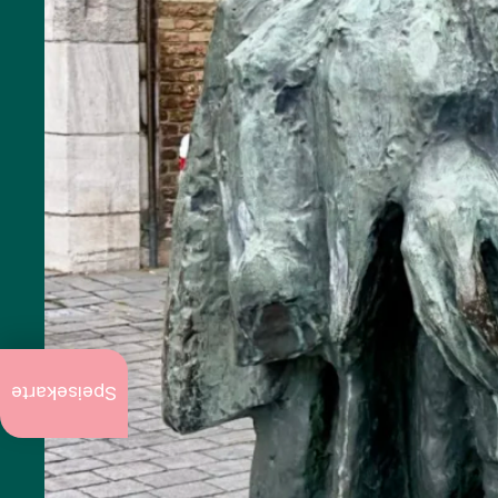
Aktuell
zu tun
Speisekarte
Jährliche
Veranstaltungen