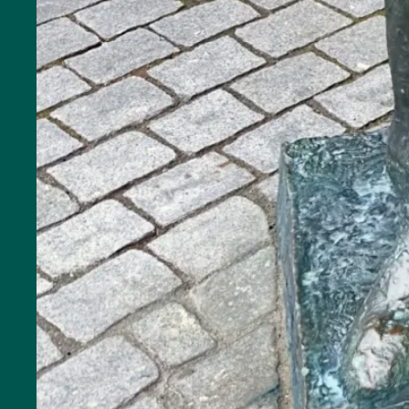
Hier
können
Sie zur
Toilette
Mehr
Optionen..
klicke auf
Blöcke