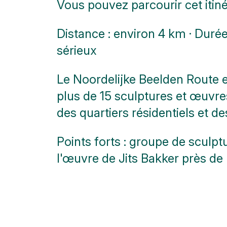
Vous pouvez parcourir cet itiné
Ici,
Distance : environ 4 km · Durée 
vous
pouvez
sérieux
aller aux
toilettes
Le Noordelijke Beelden Route e
Plus
d'options..
plus de 15 sculptures et œuvres 
cliquez
des quartiers résidentiels et d
sur les
blocs
Points forts :
groupe de sculptu
l'œuvre de Jits Bakker près de 