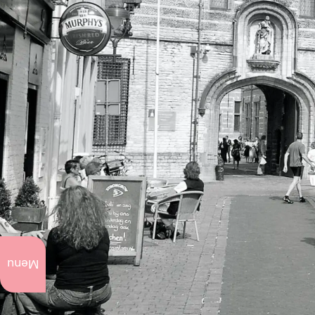
Ce qu'il y a à
faire
Menu
actuellement
Événements