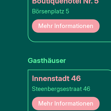
Boutiquehotel Nr. 5
Hier
können
Sie zur
Börsenplatz 5
Toilette
Mehr Informationen
Mehr
Optionen..
klicke auf
Blöcke
Gasthäuser
Innenstadt 46
Steenbergsestraat 46
Mehr Informationen