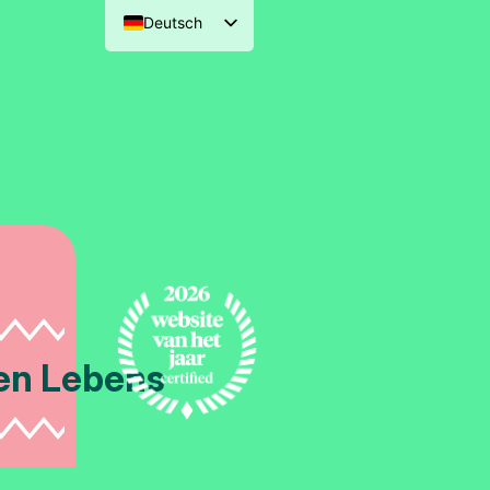
Deutsch
Nederlands
English (UK)
Français
en Lebens
Wo Brabant Zeela