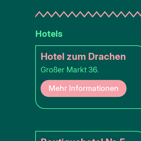
Kunst
und
Kultur
Stadtführungen
Hotels
Natur
Hotel zum Drachen
Öffentliche
Großer Markt 36.
Kunst
Denkmalen
Mehr Informationen
Schlacht
um die
Schelde
Parken