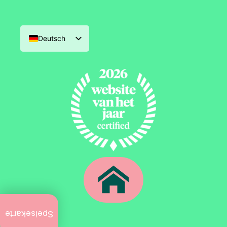
Deutsch
Nederlands
English (UK)
Français
Aktuell
zu tun
Speisekarte