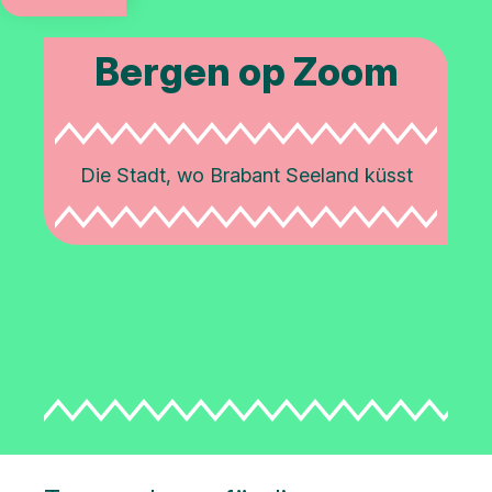
Jährliche
Veranstaltungen
Bergen op Zoom
Kunst
und
Kultur
Die Stadt, wo Brabant Seeland küsst
Stadtführungen
Natur
Öffentliche
Kunst
Denkmalen
Schlacht
um die
Schelde