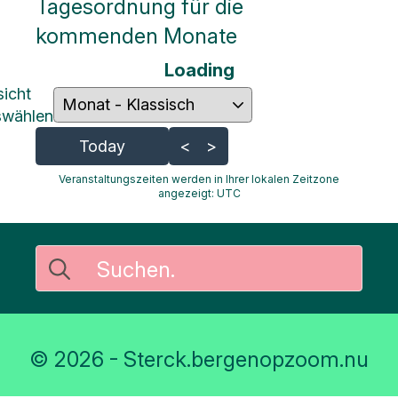
Tagesordnung für die
Parken
kommenden Monate
Hier
Loading - current view is
Loading
können
icht
Sie zur
Kalender überspringen
Toilette
swählen
Today
<
>
Mehr
Optionen..
Veranstaltungszeiten werden in Ihrer lokalen Zeitzone
klicke auf
angezeigt:
UTC
Blöcke
Suche
nach:
© 2026 - Sterck.bergenopzoom.nu