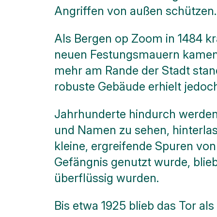
Parken
Angriffen von außen schützen.
Hier
können
Als Bergen op Zoom in 1484 krä
Sie zur
neuen Festungsmauern kamen we
Toilette
mehr am Rande der Stadt stand,
Mehr
Optionen..
robuste Gebäude erhielt jedoc
klicke auf
Blöcke
Jahrhunderte hindurch werden 
und Namen zu sehen, hinterlas
kleine, ergreifende Spuren von 
Gefängnis genutzt wurde, blieb
überflüssig wurden.
Bis etwa 1925 blieb das Tor al