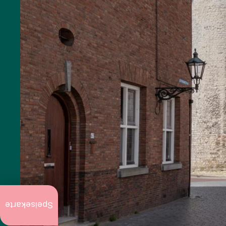
Aktuell
zu tun
Speisekarte