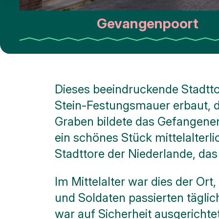
Jährliche
Veranstaltungen
Gevangenpoort
Kunst
und
Kultur
Stadtführungen
Dieses beeindruckende Stadtto
Natur
Stein-Festungsmauer erbaut, 
Graben bildete das Gefangenen
Öffentliche
Kunst
ein schönes Stück mittelalterl
Stadttore der Niederlande, da
Denkmalen
Im Mittelalter war dies der Ort
Schlacht
um die
und Soldaten passierten tägli
Schelde
war auf Sicherheit ausgerichte